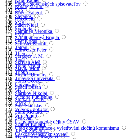
Rafaj Rafael
Spolok slovenských spisovateľov
Robbe Martin
SSS
Roger Faligot
Stefanos
Růžek Jiří
SVKL
Saleh Nidal
Svoboda
Salminen Veronika
SVPL
Schmögnerová Brigita
Svět Křídel
Schuster Rudolf
Tatran
Schweizer Peter
Themis
Sergejev F. M.
Torst
Skřivan Aleš
Trend Visual
Slavík, Molt
Tribun EU
Snyder Timothy
Trnavská univerzita
Soros George
Universum
Spáčil Dušan
Veda
Starikov Nikolaj
Victoria Publishing
Straka Jaroslav
VMV
Suja Stanislav
Volvox Globator
Sulík Richard
Vox Populi
Svák Ján
Ústav pro soudobé dějiny ČSAV
Szattler Eduard
Úřad dokumentace a vyšetřování zločinů komunismu
Taylor Steven L.
Československý spisovateľ
Thatcherová Margaret