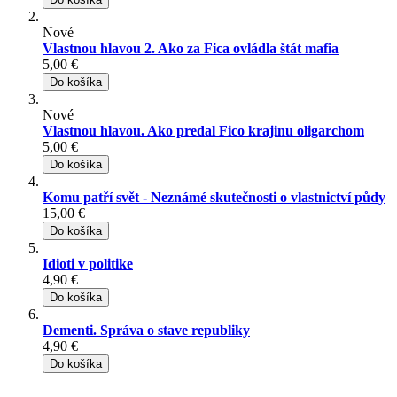
Nové
Vlastnou hlavou 2. Ako za Fica ovládla štát mafia
5,00 €
Do košíka
Nové
Vlastnou hlavou. Ako predal Fico krajinu oligarchom
5,00 €
Do košíka
Komu patří svět - Neznámé skutečnosti o vlastnictví půdy
15,00 €
Do košíka
Idioti v politike
4,90 €
Do košíka
Dementi. Správa o stave republiky
4,90 €
Do košíka