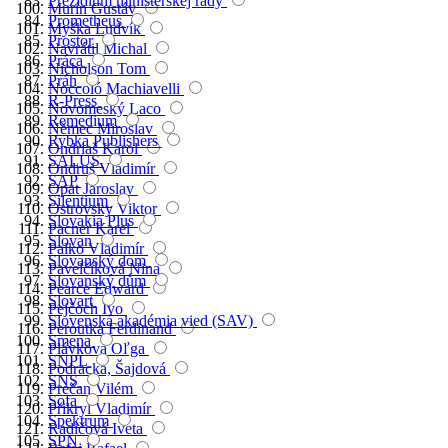
Prezídium ministerskej rady
Murín Gustáv
Prometheus
Myška Ludvík
Prostor
Navrátil Michal
Práca
Nicholson Tom
Práh
Noccoló Machiavelli
R-Press
Novomeský Laco
Remedium
Němec Miroslav
Rybka Publishers
Ondriaš Karol
SALUS
Ondruš Vladimír
SAP
Opat Jaroslav
Silentium
Ostrovsky Viktor
Slovakia Plus
Pacner Karel
Slovan
Palko Vladimír
Slovanský dom
Pavelčíková Nina
Slovanský dům
Pearce Edward
Slovart
Pejčoch Ivo
Slovenská akadémia vied (SAV)
Peroutka Ferdinand
Smena
Plávková Oľga
SNPL
Podracká, Šajdová
SNS
Prečan Vilém
Sofa
Přikryl Vladimír
Spektrum
Radičová Iveta
SPN