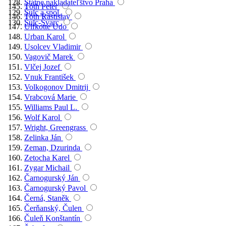
Štátne nakladateľstvo Praha
Tóth Peter
Šulc a spol.
Tóth Rastislav
Šulc-Švarc
Ulfkotte Udo
Urban Karol
Usolcev Vladimir
Vagovič Marek
Vlčej Jozef
Vnuk František
Volkogonov Dmitrij
Vrabcová Marie
Williams Paul L.
Wolf Karol
Wright, Greengrass
Zelinka Ján
Zeman, Dzurinda
Zetocha Karel
Zygar Michail
Čarnogurský Ján
Čarnogurský Pavol
Černá, Staněk
Čerňanský, Čulen
Čuleň Konštantín