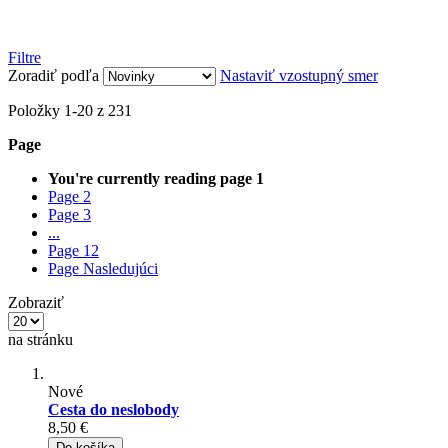
Filtre
Zoradiť podľa
Nastaviť vzostupný smer
Položky
1
-
20
z
231
Page
You're currently reading page
1
Page
2
Page
3
...
Page
12
Page
Nasledujúci
Zobraziť
na stránku
Nové
Cesta do neslobody
8,50 €
Do košíka