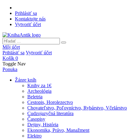
Prihlásiť sa
Kontaktujte nás
Vytvoriť účet
Môj účet
Prihlásiť sa
Vytvoriť účet
Košík
0
Toggle Nav
Ponuka
Žánre kníh
Knihy za 1€
Archeológia
Beletria
Cestopis, Horolezectvo
Chovateľstvo, Poľovníctvo, Rybárstvo, Včelárstvo
Cudzojazyčná literatúra
Časopisy
Dejiny, História
Ekonomika, Právo, Manažment
Elektro