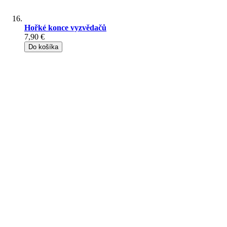
Hořké konce vyzvědačů
7,90 €
Do košíka