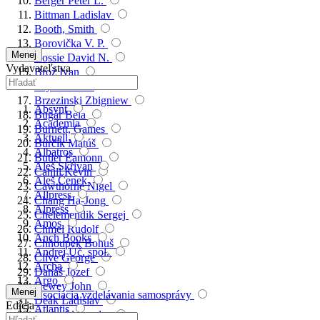
Berger Peter L.
Bittman Ladislav
Booth, Smith
Borovička V. P.
Menej
Bossie David N.
Vydavateľstva
Brož Ivan
Bryce James
Brzezinski Zbigniew
Absynt
Bugár Béla
Academia
Burnett, Games
Aktuell
Burčík Matúš
Albatros
Butler Eamonn
Aleš Skřivan
Cahill Kevin
Aleš Čenek
Cawthorne Nigel
Allpress
Chang Ha-Jong
Alpress
Chelemendik Sergej
Amos
Chmel Rudolf
Anch Books
Chňoupek Bohuš
Andrej Úč. spol.
Clive George
Archa
Danáš Jozef
Argo
Dewey John
Menej
Asociácia vzdelávania samosprávy
Deák Ladislav
Edícia
Atlantis
Dorin Alexander