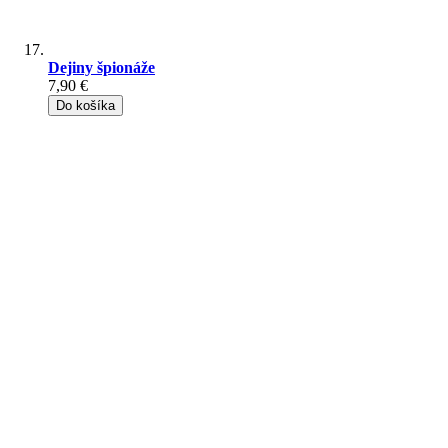
Dejiny špionáže
7,90 €
Do košíka