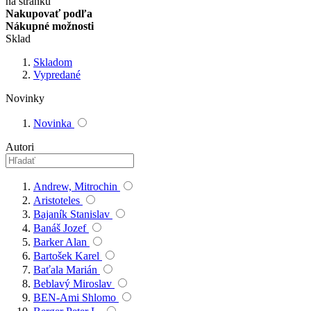
na stránku
Nakupovať podľa
Nákupné možnosti
Sklad
Skladom
Vypredané
Novinky
Novinka
Autori
Andrew, Mitrochin
Aristoteles
Bajaník Stanislav
Banáš Jozef
Barker Alan
Bartošek Karel
Baťala Marián
Beblavý Miroslav
BEN-Ami Shlomo