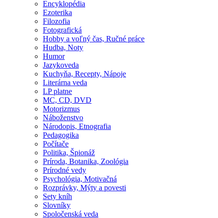
Encyklopédia
Ezoterika
Filozofia
Fotografická
Hobby a voľný čas, Ručné práce
Hudba, Noty
Humor
Jazykoveda
Kuchyňa, Recepty, Nápoje
Literárna veda
LP platne
MC, CD, DVD
Motorizmus
Náboženstvo
Národopis, Etnografia
Pedagogika
Počítače
Politika, Špionáž
Príroda, Botanika, Zoológia
Prírodné vedy
Psychológia, Motivačná
Rozprávky, Mýty a povesti
Sety kníh
Slovníky
Spoločenská veda