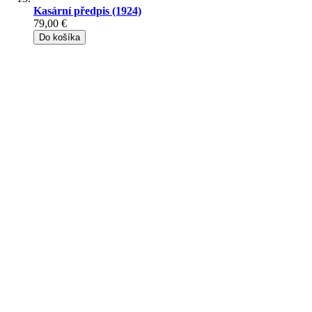
Kasární předpis (1924)
79,00 €
Do košíka