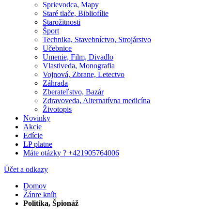
Sprievodca, Mapy
Staré tlače, Bibliofílie
Starožitnosti
Šport
Technika, Stavebníctvo, Strojárstvo
Učebnice
Umenie, Film, Divadlo
Vlastiveda, Monografia
Vojnová, Zbrane, Letectvo
Záhrada
Zberateľstvo, Bazár
Zdravoveda, Alternatívna medicína
Životopis
Novinky
Akcie
Edície
LP platne
Máte otázky ? +421905764006
Účet a odkazy
Domov
Žánre kníh
Politika, Špionáž