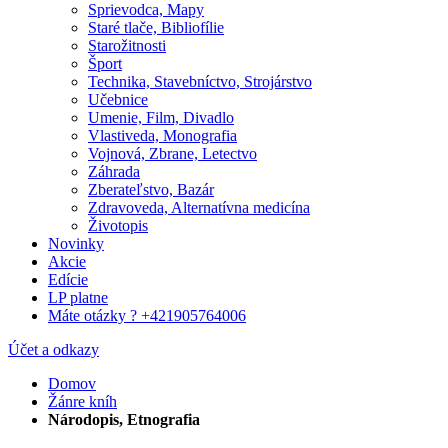
Sprievodca, Mapy
Staré tlače, Bibliofílie
Starožitnosti
Šport
Technika, Stavebníctvo, Strojárstvo
Učebnice
Umenie, Film, Divadlo
Vlastiveda, Monografia
Vojnová, Zbrane, Letectvo
Záhrada
Zberateľstvo, Bazár
Zdravoveda, Alternatívna medicína
Životopis
Novinky
Akcie
Edície
LP platne
Máte otázky ? +421905764006
Účet a odkazy
Domov
Žánre kníh
Národopis, Etnografia