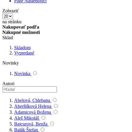
Page
Nasledujúci
Zobraziť
na stránku
Nakupovať podľa
Nákupné možnosti
Sklad
Skladom
Vypredané
Novinky
Novinka
Autori
Abelová, Chlebana
Aberštíková Helena
Adamicová Božena
Aleš Mikoláš
Bajcurová, Benža
Balák Štefan