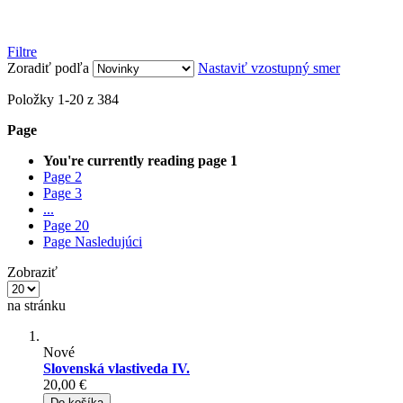
Filtre
Zoradiť podľa
Nastaviť vzostupný smer
Položky
1
-
20
z
384
Page
You're currently reading page
1
Page
2
Page
3
...
Page
20
Page
Nasledujúci
Zobraziť
na stránku
Nové
Slovenská vlastiveda IV.
20,00 €
Do košíka