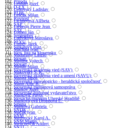
Príroda
Lenhart Jozef
Q-EX
Lenovský Ladislav
ROH
Leščák Milan
Rovnost
Lichnerová Alžbeta
SAP
Liégeois Pierre Jean
SAV
Lomen Ján
September
Ludvíková Miroslava
SFVU
Luther, Járek
Silikátový svaz
Machala Ivan
Slov. liga na Slovensku
Madarassy László
Slovan
Majling Vojtech
Slovart
Majtán Milan
Slovenská akadémia vied (SAV)
Makovský S. K.
Slovenská akadémia vied a umení (SAVU)
Manga János
Slovenská genealogicko - heraldická spoločnosť
Mann Arne B.
Slovenská menšinová samospráva
Markov Jozef
Slovenské hudobné vydavateľstvo
Markovič Pavol
Slovácké muzeum Uherské Hradiště
Markovičová Droppová Ľ.
Smena
Marková Gabriela
SNDK
Mačák Ivan
SNM
Medvecký Karol A.
SNM Martin
Melicherčík Andrej
SNTL