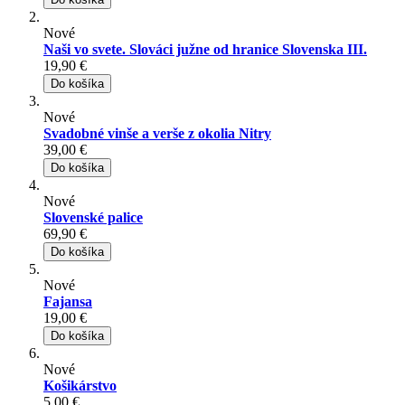
Nové
Naši vo svete. Slováci južne od hranice Slovenska III.
19,90 €
Do košíka
Nové
Svadobné vinše a verše z okolia Nitry
39,00 €
Do košíka
Nové
Slovenské palice
69,90 €
Do košíka
Nové
Fajansa
19,00 €
Do košíka
Nové
Košikárstvo
5,00 €