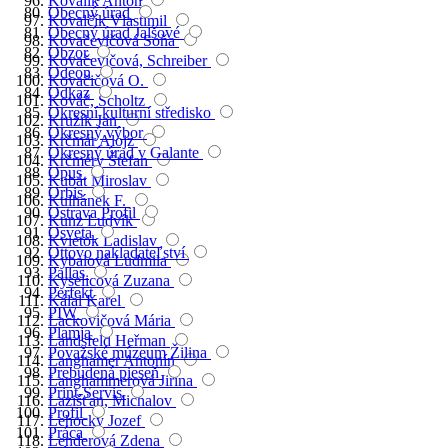
Kovalík Anton
Obecný úrad
Kovalčík Vlastimil
Obecný úrad Jalšové
Kovačevičová Soňa
Obzor
Kovačevičová, Schreiber
Odeon
Kovačičová O.
Odkaz
Kováč, Scholtz
Okresní kulturní středisko
Kružík Jan
Okresný výbor
Krčmár Alojz
Okresný úrad v Galante
Krčméry Štefan
Opus
Kubát Miroslav
Orbis
Kulhánek F.
Ostrava Profil
Kunz Ludvík
Osveta
Kvietok Ladislav
Ottovo nakladateľství
Kybalová Ludmila
Pallas
Kyselicová Zuzana
Perfekt
Kálal Karel
PIW
Lackovičová Mária
Plamja
Landsfeld Heřman
Považské múzeum Žilina
Langhamer Antonín
Prebudená pieseň
Langhammerová Jiřina
Print-Servis
Lazišťan, Michalov
Profil
Lehocký Jozef
Práca
Lenderová Zdena