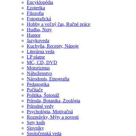
Encyklopédia
Ezoterika
Filozofia
Fotografická
Hobby a voľný čas, Ručné práce
Hudba, Noty
Humor
Jazykoveda
Kuchyňa, Recepty, Nápoje
Literárna veda
LP platne
MC, CD, DVD
Motorizmus
Náboženstvo
Národopis, Etnografia
Pedagogika
Počítače
Politika, Špionáž
Príroda, Botanika, Zoológia
Prírodné vedy
Psychológia, Motivačná
Rozprávky, Mýty a povesti
Sety kníh
Slovníky
Spoločenská veda