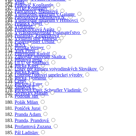
Veda
Palkovič Konštantín
Veľké Kostolany
Pančuhová, Mintalová
Vlastivedné múzeum v Galante
Papoušková Melniková N.
Vlastivedné múzeum v Hlohovci
Pennick Nigel
Vyšehrad
Petrakovičová Agáta
Východoslovenské vydavateľstvo
Petránsky, Pastieriková
Výstavní síne Mánesa
Pfistermeister Ursula
WSA
Piroska Weiner
York Press
Pittermann Rudolf
Záhorské múzeum Skalica
Pišútová Irena
ÚLU ve Strážnici
Plicka Karel
Ústav pre kultúru vojvodinských Slovákov
Plicka Karol
Ústredie ľudovej umeleckej výroby
Plicka, Domasta
Černý
Plicková Ester
Šimáček F.
Plicková Ester, Scheufler Vladimír
Štvrtecký Marián
Podolák Ján
Polák Milan
Potúček Juraj
Pranda Adam
Pranda, Prandová
Profantová Zuzana
Pál Ladislav