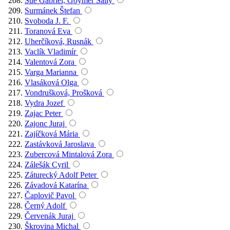
Sue Gabriel, Goymer Sally
Surmánek Štefan
Svoboda J. F.
Toranová Eva
Uherčíková, Rusnák
Vaclík Vladimír
Valentová Zora
Varga Marianna
Vlasáková Olga
Vondrušková, Prošková
Vydra Jozef
Zajac Peter
Zajonc Juraj
Zajíčková Mária
Zastávková Jaroslava
Zubercová Mintalová Zora
Zálešák Cyril
Záturecký Adolf Peter
Závadová Katarína
Čaplovič Pavol
Černý Adolf
Červenák Juraj
Škrovina Michal