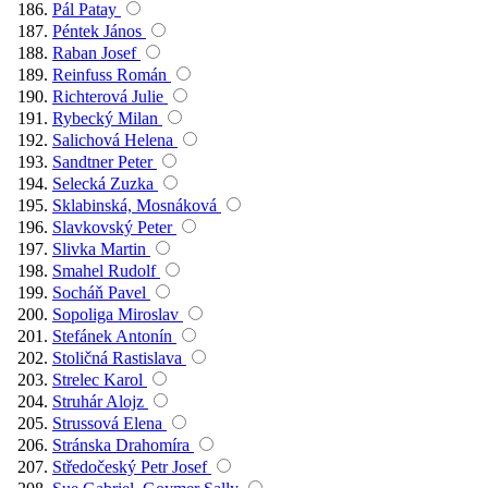
Pál Patay
Péntek János
Raban Josef
Reinfuss Román
Richterová Julie
Rybecký Milan
Salichová Helena
Sandtner Peter
Selecká Zuzka
Sklabinská, Mosnáková
Slavkovský Peter
Slivka Martin
Smahel Rudolf
Socháň Pavel
Sopoliga Miroslav
Stefánek Antonín
Stoličná Rastislava
Strelec Karol
Struhár Alojz
Strussová Elena
Stránska Drahomíra
Středočeský Petr Josef