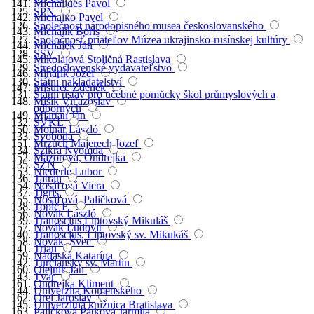
Michalides Pavol
SPN
Michalko Pavel
Společnost národopisného musea českoslovanského
Michalík Boris
Spoločnosť priateľov Múzea ukrajinsko-rusínskej kultúry
Michálek Ján
SSV
Mikolajová Stoličná Rastislava
Stredoslovenské vydavateľstvo
Minárik Jozef
Státní nakladatelství
Mišurec Zdeněk
Státní ústav pro učebné pomůcky škol průmyslových a
Mišík Víťazoslav
odborných
Mjartan Ján
SVKL
Molnár László
Svoboda
Mrzúch Majerech Jozef
Szikra Nyomda
Mázorová, Ondrejka
SZN
Niederle Lubor
Tatran
Nosáľová Viera
Tigris
Nosáľová, Paličková
Topič F.
Novák László
Tranoscius Liptovský Mikuláš
Novák Ľudovít
Tranoscius, Liptovský sv. Mikukáš
Novák, Švec
Trian
Nádaská Katarína
Turčiansky sv. Martin
Olejník Ján
Tvar
Ondrejka Kliment
Univerzita Komenského
Orel Jaroslav
Univerzitná knižnica Bratislava
Paličková Pátková Jarmila