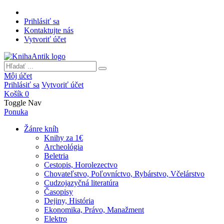
Prihlásiť sa
Kontaktujte nás
Vytvoriť účet
Môj účet
Prihlásiť sa
Vytvoriť účet
Košík
0
Toggle Nav
Ponuka
Žánre kníh
Knihy za 1€
Archeológia
Beletria
Cestopis, Horolezectvo
Chovateľstvo, Poľovníctvo, Rybárstvo, Včelárstvo
Cudzojazyčná literatúra
Časopisy
Dejiny, História
Ekonomika, Právo, Manažment
Elektro