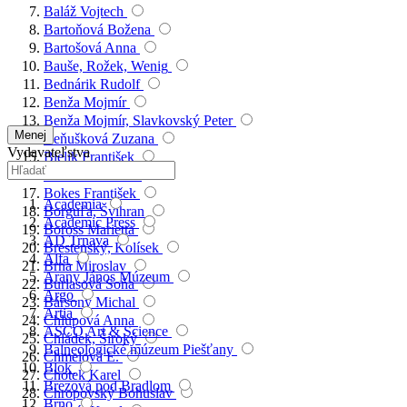
Baláž Vojtech
Bartoňová Božena
Bartošová Anna
Bauše, Rožek, Wenig
Bednárik Rudolf
Benža Mojmír
Benža Mojmír, Slavkovský Peter
Menej
Beňušková Zuzana
Vydavateľstva
Bielik František
Blažková Lenka
Bokes František
Academia
Borguľa, Švihran
Academic Press
Boross Marietta
AD Trnava
Brestenský, Kolísek
Alfa
Brna Miroslav
Arany János Múzeum
Burlasová Soňa
Argo
Bársony Michal
Artia
Chlupová Anna
ASCO Art & Science
Chládek, Široký
Balneologické múzeum Piešťany
Chmelová E.
Blok
Chotek Karel
Brezová pod Bradlom
Chropovský Bohuslav
Brno