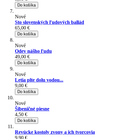
Do košíka
Nové
Sto slovenských ľudových ballád
65,00 €
Do košíka
Nové
Odev nášho ľudu
49,00 €
Do košíka
Nové
Letia plte dolu vodou...
9,00 €
Do košíka
Nové
Šibeničné piesne
4,50 €
Do košíka
Revúcke kostoly zvony a ich tvorcovia
9,90 €