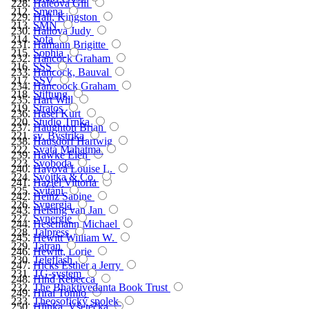
Haleová Gill
Smena
Hall, Kingston
SMN
Hallová Judy
Sofa
Hamann Brigitte
Sophia
Hancock Graham
SSS
Hancock, Bauval
SSV
Hancoock Graham
Stiftung
Hart Will
Stratos
Hasel Kurt
Studio Trnka
Haughton Brian
sv. Bystríka
Hausdorf Hartwig
Svatá Mahatma
Hawke Elen
Svoboda
Hayová Louise L.
Svojtka & Co.
Haziel Vittoria
Svítání
Heinz Sabine
Synergia
Helsing van Jan
Synergie
Hesemann Michael
Talpress
Hewitt William W.
Tatran
Hewitt, Lorie
Teleflash
Hicks Esther a Jerry
TG-system
Hind Rebecca
The Bhaktivedanta Book Trust
Hirai Tomio
Theosofický spolek
Hlinka, Všetečka