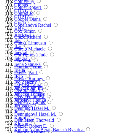
Coll Pieter
Glóbus
Collier Robert
GONG
Conrad Jo
GOPTA
Cooper Diana
Grada
Copelanová Rachel
H&H
Cox Simon
Horizont
Craze Richard
Ibis
Cungi, Limousin
Ikar
Curcio Michaele
Inegrál
Currivanová Jude
Integrál
Dae Gak
Irena Satinská
Damon Cyron
Iriella
Davies Paul
IRIS
Davies Rodney
Ivo Železný
Dayová Laura
Janeček Jar. Im
Dee Jonathan
Janečka Tomáše
Dee, Fentonová
Jaroslava Jiránka
Demetry, Clonts
Jiří Vacek
Denning Hazel M.
Jota
Denningová Hazel M.
Karloff
Dethlefsen Thorwald
Klokan
Detzler Robert E.
Kniháreň Ján Berát, Banská Bystrica
Dharma Krishna