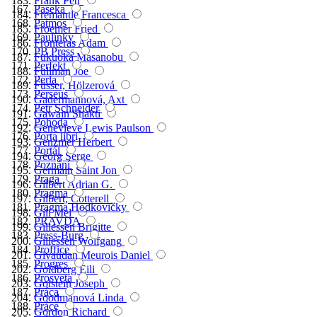
Frank Petr
Paseka
Fremantle Francesca
Patmos
Froemer Fried
Paulínky
Fronteras Adam
PB Press
Fukuoka Masanobu
Perfekt
Fullman Joe
Perla
Füsser, Hölzerová
Perseus
Gadermannová, Axt
Petr Schneider
Gawain Shakti
Pohoda
Genevieve Lewis Paulson
Porta libri
Genzmer Herbert
Portál
Georg Serge
Poznání
Germain Saint Jon
Praga
Gilbert Adrian G.
Pragma
Gilbert, Cotterell
Pragma Hodkovičky
Gill Mel
PRAVDA
Gillessen Brigitte
Press-Burg
Gillessen Wolfgang
Proffice
Givaudan Meurois Daniel
Progres
Goldberg Eili
Prosveta
Golstein Joseph
Práca
Goodmanová Linda
Práce
Gordon Richard