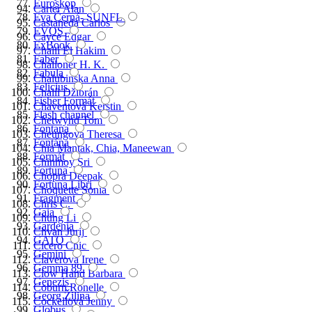
Euroskop
Carter Alan
Eva Černá- SUNFL
Castaneda Carlos
EVOS
Cayce Edgar
ExBook
Chalil El Hakim
Faber
Challoner H. K.
Fabula
Chalubinska Anna
Felicius
Chalíl Džibrán
Fisher Formát
Chaventová Kerstin
Flash channel
Chetwynd Tom
Fontana
Cheungová Theresa
Fontána
Chia Mantak, Chia, Maneewan
Formát
Chinmoy Sri
Fortuna
Chopra Deepak
Fortuna Libri
Choquette Sonia
Fragment
Chris C.
Gaia
Chung Li
Gardenia
Chvan Jurij
GATO
Cicero Chic
Gemini
Claverová Irene
Gemma 89
Clow Hand Barbara
Genezis
Coburn Ronelle
Georg Žilina
Cockellová Jenny
Globus