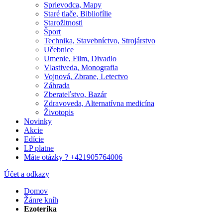
Sprievodca, Mapy
Staré tlače, Bibliofílie
Starožitnosti
Šport
Technika, Stavebníctvo, Strojárstvo
Učebnice
Umenie, Film, Divadlo
Vlastiveda, Monografia
Vojnová, Zbrane, Letectvo
Záhrada
Zberateľstvo, Bazár
Zdravoveda, Alternatívna medicína
Životopis
Novinky
Akcie
Edície
LP platne
Máte otázky ? +421905764006
Účet a odkazy
Domov
Žánre kníh
Ezoterika