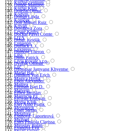
Knižné centrum
Dimde Manfred
Knižní Klub
Doležal Otmar
Kodym
Domin Linda
Koníček
Don Miguel Ruiz
Kriváň
Dovalová Zora
Levné Knihy
Dočkal Pavel Comte
LITA
Drbal, Rejdák
Lunarion
Duffack J. J.
Luxpress
Dumont Theron
Lípa
Dunn Patrick
Lívia Royale s.r.o.
Dvořák Otomar
Lúč
Dzongsar Jamyang Khyentse
Madal Bal
Däniken Von Erich
Magica Herba
Eben Alexander
Maitrea
Ehrman Bart D.
Malvern
Erben Jaroslav
Marenčin PT
Ercivan Erdogan
Media Klub
Eser Arno Frank
Melantrich
Esser Stefan
Metafora
Estinová, Laporteová
Michael
Estés Pinkola Clarissa
Miroslav Balán
Evanová Eva