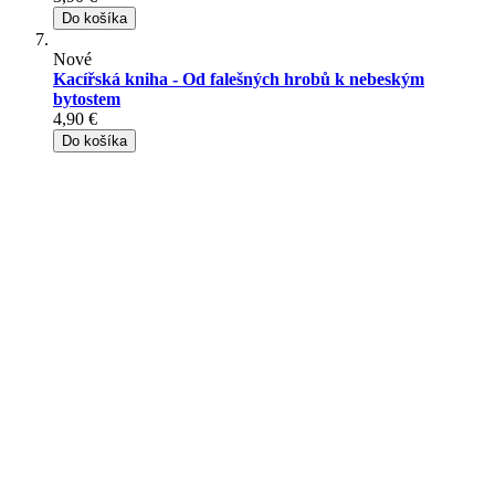
Do košíka
Nové
Kacířská kniha - Od falešných hrobů k nebeským
bytostem
4,90 €
Do košíka