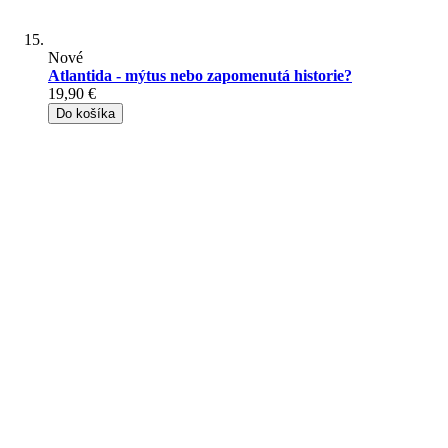
Nové
Atlantida - mýtus nebo zapomenutá historie?
19,90 €
Do košíka