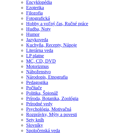
Encyklopédia
Ezoterika
Filozofia
Fotografická
Hobby a voľný čas, Ručné práce
Hudba, Noty
Humor
Jazykoveda
Kuchyňa, Recepty, Nápoje
Literárna veda
LP platne
MC, CD, DVD
Motorizmus
Náboženstvo
Národopis, Etnografia
Pedagogika
Počítače
Politika, Špionáž
Príroda, Botanika, Zoológia
Prírodné vedy
Psychológia, Motivačná
Rozprávky, Mýty a povesti
Sety kníh
Slovníky
Spoločenská veda