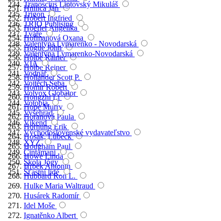
Tranoscius Liptovský Mikuláš
Hnilica Jan
Trigon
Hobert Ingfried
TRIO Publising
Hoefler Angelika
Tváře
Hofmanová Oxana
Valentýna Lymarenko - Novodarská
Hogue John
Valentýna Lymarenko-Novodarská
Holbe Rainer
VIA
Holbe Reiner
Vodnář
Hollander Scott P.
Vojtěch Šeba
Homir Robert
Volvox Globator
Hongzhi Li
Votobia
Hope Murry
Vyšehrad
Horanová Paula
Víkend
Hornung Erik
Východoslovenské vydavateľstvo
Hosak, Lübeck
XYZ
Hougham Paul
Čintámani
Howe Linda
Škola Jógy
Hrbek Antonín
Šťastní lidé
Hubbard Ron L.
Hulke Maria Waltraud
Husárek Radomír
Idel Moše
Ignatěnko Albert