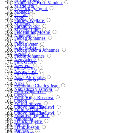
Mladá Fronta
Eyndenová Rose Vanden
Mladé letá
Eysenck, Sargent
Monáda
Eľ Tat
Motýľ
Fairley, Welfare
Mustang
Farkas Viktor
Mystery Film
Feldenkrais Moshé
Natajoga
Fiebag Johannes
Nava
Fiebag Peter
Naše vojsko
Fiebag Peter a Johannes
Nestor
Fiebig Johannes
Neuvedené
Fink Georg
New-era
Finley Guy
Nezávislosť
Finn Brevan
Nová Akropolis
Fisher Jurgen
Noxi
Fontbrune Charles Jean
Nákladom vlastným
Ford William G.
Obzor
Ford, Ring, Rossová
Odeon
Forrest Steven
Ottovo nakladatelství
Fortune Dion
Ottovo nakladatělství
Fosarová, Bludorf
Panorama
Franckh Pierre
Paprsek
Frank Joseph
Paprsky