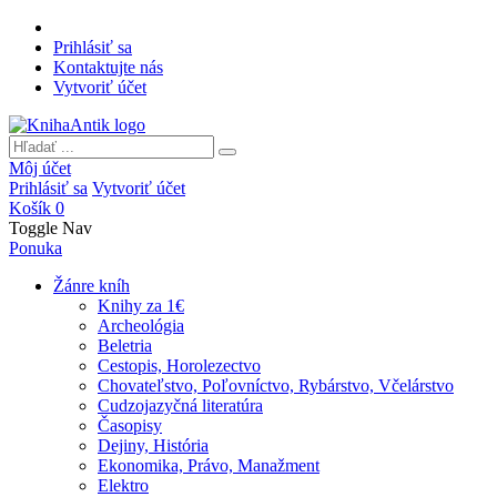
Prihlásiť sa
Kontaktujte nás
Vytvoriť účet
Môj účet
Prihlásiť sa
Vytvoriť účet
Košík
0
Toggle Nav
Ponuka
Žánre kníh
Knihy za 1€
Archeológia
Beletria
Cestopis, Horolezectvo
Chovateľstvo, Poľovníctvo, Rybárstvo, Včelárstvo
Cudzojazyčná literatúra
Časopisy
Dejiny, História
Ekonomika, Právo, Manažment
Elektro