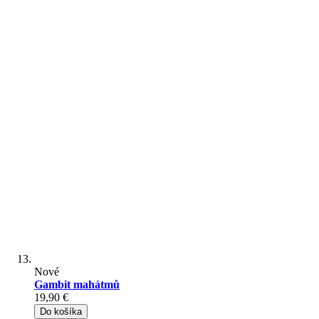
Nové
Gambit mahátmů
19,90 €
Do košíka