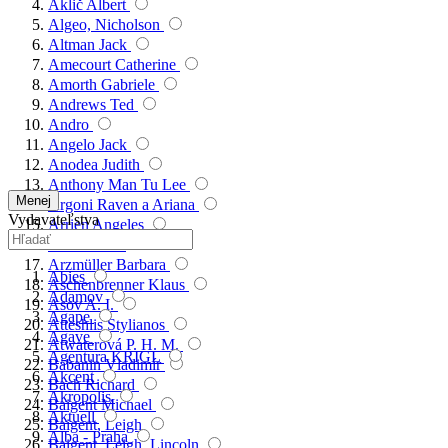
Aklič Albert
Algeo, Nicholson
Altman Jack
Amecourt Catherine
Amorth Gabriele
Andrews Ted
Andro
Angelo Jack
Anodea Judith
Anthony Man Tu Lee
Menej
Argoni Raven a Ariana
Vydavateľstva
Arrien Angeles
Arthur Jean
Arzmüller Barbara
Abies
Aschenbrenner Klaus
Adamov
Asov A. I.
Agape
Atteshlis Stylianos
Agave
Atwaterová P. H. M.
Agentura KRIGL
Babanin Vladimír
Akcent
Bach Richard
Akropolis
Baigent Michael
Aktuell
Baigent, Leigh
Alba - Praha
Baigent, Leigh, Lincoln