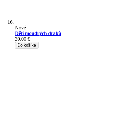
Nové
Děti moudrých draků
39,00 €
Do košíka