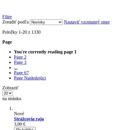
Filtre
Zoradiť podľa
Nastaviť vzostupný smer
Položky
1
-
20
z
1330
Page
You're currently reading page
1
Page
2
Page
3
...
Page
67
Page
Nasledujúci
Zobraziť
na stránku
Nové
Strážcovia raja
3,00 €
Do košíka