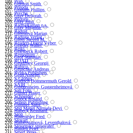
Práh
Gordon Smith
Príroda
Graham Phillips
Psyche
Gray Deborah
Půdoris
Gray John
RadhaRaman o.s.
Gray Miranda
Radost
Greenová Marian
Raduga Verlag
Greer Steven M.
Readers Digest Výber
Grieder Walter
Reiki
Griesbeck Robert
Remedium
Grof Stanislav
ROAD
Grudžijev Georgij
Rubico
Gruschke Andreas
Rybka Publishers
Grün Anselm
S-Glóbus
Gudrich Dommermuth Gerold
SAIB
Guggenheim, Guggenheimová
Sali Foto
Gunter Hager
Schneider
Gööck Roland
Sellers Publishing
Günther Sator
Shri Mataji Nirmala Devi
Habeck Reinhard
Sion
Hageneder Fred
Slovart
Halberstamová, Leventhalová
Slovenský spisovateľ
Halden Peter
Smart Press