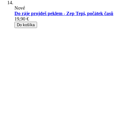
Nové
Do ráje projdeš peklem - Zep Tepi, počátek časů
19,90 €
Do košíka