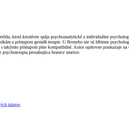
tóda, ktorá kreatívne spája psychoanalytické a individuálne psychologi
nikám a prístupom gestallt terapie. U Berneho nie sú hlbinne psycholog
 s takýmto prístupom plne kompatibilné. Autor opätovne poukazuje n
je psychoterapia presahujúca hranice smerov.
ých údajov