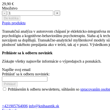
29,90 €
Množstvo
-
+
Do košíka
Popis produktu
Transakčná analýza v autorovom chápaní je eklekticko-integratívna me
psychológiu a kognitívne-behaviorálnu psychoterapiu. Siaha aj k tech
navzájom sa dopĺňajú. Transakčne-analytické myšlienkové modely sú
plodnosť takéhoto prepájania ako v teórii, tak aj v praxi. Výsledkom 
Prihláste sa k odberu noviniek
Získajte všetky najnovšie informácie o výpredajoch a ponukách.
Napíšte svoj email
Prihlásiť sa k odberu noviniek:
Prihlásiť
Prihlásením k odberu newsletteru, súhlasím so
spracovaním osobn
+421905764006
info@knihaantik.sk