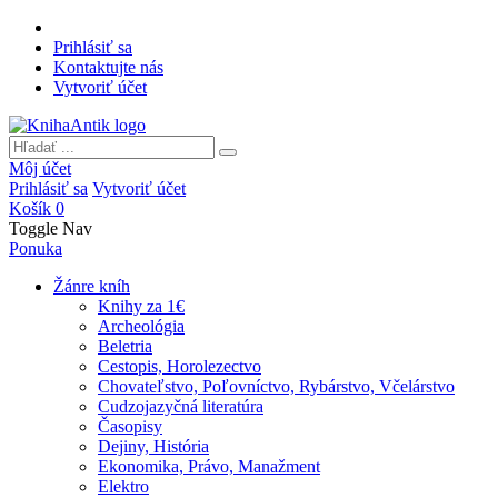
Prihlásiť sa
Kontaktujte nás
Vytvoriť účet
Môj účet
Prihlásiť sa
Vytvoriť účet
Košík
0
Toggle Nav
Ponuka
Žánre kníh
Knihy za 1€
Archeológia
Beletria
Cestopis, Horolezectvo
Chovateľstvo, Poľovníctvo, Rybárstvo, Včelárstvo
Cudzojazyčná literatúra
Časopisy
Dejiny, História
Ekonomika, Právo, Manažment
Elektro