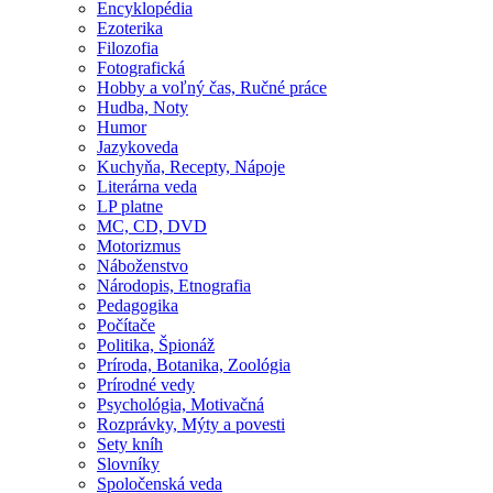
Encyklopédia
Ezoterika
Filozofia
Fotografická
Hobby a voľný čas, Ručné práce
Hudba, Noty
Humor
Jazykoveda
Kuchyňa, Recepty, Nápoje
Literárna veda
LP platne
MC, CD, DVD
Motorizmus
Náboženstvo
Národopis, Etnografia
Pedagogika
Počítače
Politika, Špionáž
Príroda, Botanika, Zoológia
Prírodné vedy
Psychológia, Motivačná
Rozprávky, Mýty a povesti
Sety kníh
Slovníky
Spoločenská veda