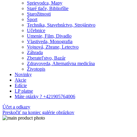
Sprievodca, Mapy
Staré tlače, Bibliofílie
Starožitnosti
Šport
Technika, Stavebníctvo, Strojárstvo
Učebnice
Umenie, Film, Divadlo
Vlastiveda, Monografia
Vojnová, Zbrane, Letectvo
Záhrada
Zberateľstvo, Bazár
Zdravoveda, Alternatívna medicína
Životopis
Novinky
Akcie
Edície
LP platne
Máte otázky ? +421905764006
Účet a odkazy
Preskočiť na koniec galérie obrázkov