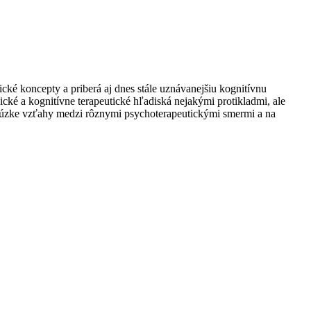
cké koncepty a priberá aj dnes stále uznávanejšiu kognitívnu
ické a kognitívne terapeutické hľadiská nejakými protikladmi, ale
a úzke vzťahy medzi rôznymi psychoterapeutickými smermi a na