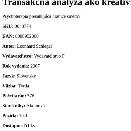
Transakčná analýza ako kreatívn
Psychoterapia presahujúca hranice smerov
SKU:
0043774
EAN:
8088952360
Autor:
Leonhard Schlegel
Vydavateľstvo:
Vydavateľstvo F
Rok vydania:
2007
Jazyk:
Slovenský
Väzba:
Tvrdá
Počet strán:
576
Stav knihy:
Ako nová
Pozícia:
19-1
Dostupnosť:
1 ks