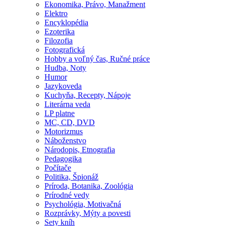
Ekonomika, Právo, Manažment
Elektro
Encyklopédia
Ezoterika
Filozofia
Fotografická
Hobby a voľný čas, Ručné práce
Hudba, Noty
Humor
Jazykoveda
Kuchyňa, Recepty, Nápoje
Literárna veda
LP platne
MC, CD, DVD
Motorizmus
Náboženstvo
Národopis, Etnografia
Pedagogika
Počítače
Politika, Špionáž
Príroda, Botanika, Zoológia
Prírodné vedy
Psychológia, Motivačná
Rozprávky, Mýty a povesti
Sety kníh