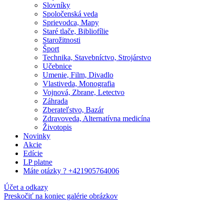
Slovníky
Spoločenská veda
Sprievodca, Mapy
Staré tlače, Bibliofílie
Starožitnosti
Šport
Technika, Stavebníctvo, Strojárstvo
Učebnice
Umenie, Film, Divadlo
Vlastiveda, Monografia
Vojnová, Zbrane, Letectvo
Záhrada
Zberateľstvo, Bazár
Zdravoveda, Alternatívna medicína
Životopis
Novinky
Akcie
Edície
LP platne
Máte otázky ? +421905764006
Účet a odkazy
Preskočiť na koniec galérie obrázkov