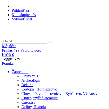
Prihlásiť sa
Kontaktujte nás
Vytvoriť účet
Môj účet
Prihlásiť sa
Vytvoriť účet
Košík
0
Toggle Nav
Ponuka
Žánre kníh
Knihy za 1€
Archeológia
Beletria
Cestopis, Horolezectvo
Chovateľstvo, Poľovníctvo, Rybárstvo, Včelárstvo
Cudzojazyčná literatúra
Časopisy
Dejiny, História