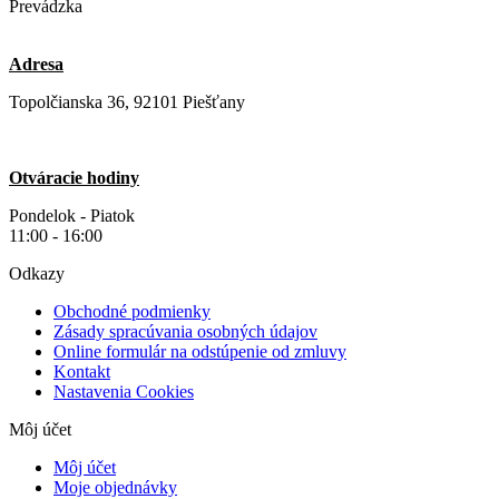
Prevádzka
Adresa
Topolčianska 36, 92101 Piešťany
Otváracie hodiny
Pondelok - Piatok
11:00 - 16:00
Odkazy
Obchodné podmienky
Zásady spracúvania osobných údajov
Online formulár na odstúpenie od zmluvy
Kontakt
Nastavenia Cookies
Môj účet
Môj účet
Moje objednávky