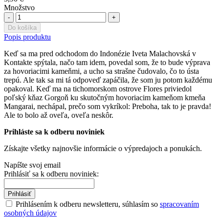
Množstvo
-
+
Do košíka
Popis produktu
Keď sa ma pred odchodom do Indonézie Iveta Malachovská v
Kontakte spýtala, načo tam idem, povedal som, že to bude výprava
za hovoriacimi kameňmi, a ucho sa strašne čudovalo, čo to ústa
trepú. Ale tak sa mi tá odpoveď zapáčila, že som ju potom každému
opakoval. Keď ma na tichomorskom ostrove Flores priviedol
poľský kňaz Gorgoň ku skutočným hovoriacim kameňom kmeňa
Mangarai, nechápal, prečo som vykríkol: Preboha, tak to je pravda!
Ale to bolo až oveľa, oveľa neskôr.
Prihláste sa k odberu noviniek
Získajte všetky najnovšie informácie o výpredajoch a ponukách.
Napíšte svoj email
Prihlásiť sa k odberu noviniek:
Prihlásiť
Prihlásením k odberu newsletteru, súhlasím so
spracovaním
osobných údajov