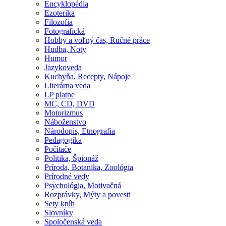
Encyklopédia
Ezoterika
Filozofia
Fotografická
Hobby a voľný čas, Ručné práce
Hudba, Noty
Humor
Jazykoveda
Kuchyňa, Recepty, Nápoje
Literárna veda
LP platne
MC, CD, DVD
Motorizmus
Náboženstvo
Národopis, Etnografia
Pedagogika
Počítače
Politika, Špionáž
Príroda, Botanika, Zoológia
Prírodné vedy
Psychológia, Motivačná
Rozprávky, Mýty a povesti
Sety kníh
Slovníky
Spoločenská veda