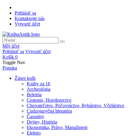
Prihlásiť sa
Kontaktujte nás
Vytvoriť účet
Môj účet
Prihlásiť sa
Vytvoriť účet
Košík
0
Toggle Nav
Ponuka
Žánre kníh
Knihy za 1€
Archeológia
Beletria
Cestopis, Horolezectvo
Chovateľstvo, Poľovníctvo, Rybárstvo, Včelárstvo
Cudzojazyčná literatúra
Časopisy
Dejiny, História
Ekonomika, Právo, Manažment
Elektro