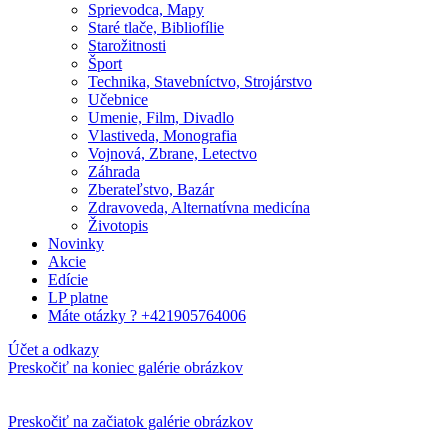
Sprievodca, Mapy
Staré tlače, Bibliofílie
Starožitnosti
Šport
Technika, Stavebníctvo, Strojárstvo
Učebnice
Umenie, Film, Divadlo
Vlastiveda, Monografia
Vojnová, Zbrane, Letectvo
Záhrada
Zberateľstvo, Bazár
Zdravoveda, Alternatívna medicína
Životopis
Novinky
Akcie
Edície
LP platne
Máte otázky ? +421905764006
Účet a odkazy
Preskočiť na koniec galérie obrázkov
Preskočiť na začiatok galérie obrázkov