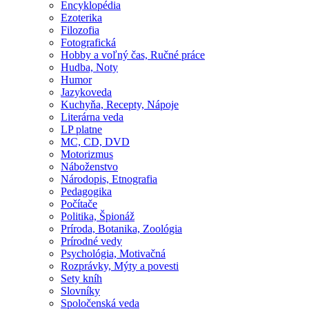
Encyklopédia
Ezoterika
Filozofia
Fotografická
Hobby a voľný čas, Ručné práce
Hudba, Noty
Humor
Jazykoveda
Kuchyňa, Recepty, Nápoje
Literárna veda
LP platne
MC, CD, DVD
Motorizmus
Náboženstvo
Národopis, Etnografia
Pedagogika
Počítače
Politika, Špionáž
Príroda, Botanika, Zoológia
Prírodné vedy
Psychológia, Motivačná
Rozprávky, Mýty a povesti
Sety kníh
Slovníky
Spoločenská veda