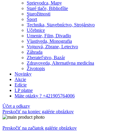
Sprievodca, Mapy
Staré tlače, Bibliofílie
Starožitnosti
Šport
Technika, Stavebníctvo, Strojárstvo
Učebnice
Umenie, Film, Divadlo
Vlastiveda, Monografia
Vojnová, Zbrane, Letectvo
Záhrada
Zberateľstvo, Bazár
Zdravoveda, Alternatívna medicína
Životopis
Novinky
Akcie
Edície
LP platne
Máte otázky ? +421905764006
Účet a odkazy
Preskočiť na koniec galérie obrázkov
Preskočiť na začiatok galérie obrázkov