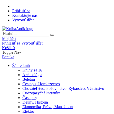
Prihlásiť sa
Kontaktujte nás
Vytvoriť účet
Môj účet
Prihlásiť sa
Vytvoriť účet
Košík
0
Toggle Nav
Ponuka
Žánre kníh
Knihy za 1€
Archeológia
Beletria
Cestopis, Horolezectvo
Chovateľstvo, Poľovníctvo, Rybárstvo, Včelárstvo
Cudzojazyčná literatúra
Časopisy
Dejiny, História
Ekonomika, Právo, Manažment
Elektro