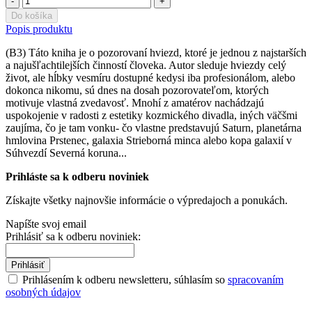
-
+
Do košíka
Popis produktu
(B3) Táto kniha je o pozorovaní hviezd, ktoré je jednou z najstarších
a najušľachtilejších činností človeka. Autor sleduje hviezdy celý
život, ale hĺbky vesmíru dostupné kedysi iba profesionálom, alebo
dokonca nikomu, sú dnes na dosah pozorovateľom, ktorých
motivuje vlastná zvedavosť. Mnohí z amatérov nachádzajú
uspokojenie v radosti z estetiky kozmického divadla, iných väčšmi
zaujíma, čo je tam vonku- čo vlastne predstavujú Saturn, planetárna
hmlovina Prstenec, galaxia Strieborná minca alebo kopa galaxií v
Súhvezdí Severná koruna...
Prihláste sa k odberu noviniek
Získajte všetky najnovšie informácie o výpredajoch a ponukách.
Napíšte svoj email
Prihlásiť sa k odberu noviniek:
Prihlásiť
Prihlásením k odberu newsletteru, súhlasím so
spracovaním
osobných údajov