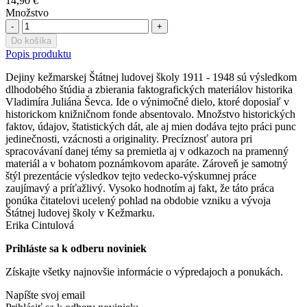
14,90 €
Množstvo
-
+
Do košíka
Popis produktu
Dejiny kežmarskej Štátnej ludovej školy 1911 - 1948 sú výsledkom
dlhodobého štúdia a zbierania faktografických materiálov historika
Vladimíra Juliána Ševca. Ide o výnimočné dielo, ktoré doposiaľ v
historickom knižničnom fonde absentovalo. Množstvo historických
faktov, údajov, štatistických dát, ale aj mien dodáva tejto práci punc
jedinečnosti, vzácnosti a originality. Precíznosť autora pri
spracovávaní danej témy sa premietla aj v odkazoch na pramenný
materiál a v bohatom poznámkovom aparáte. Zároveň je samotný
štýl prezentácie výsledkov tejto vedecko-výskumnej práce
zaujímavý a príťažlivý. Vysoko hodnotím aj fakt, že táto práca
ponúka čitatelovi ucelený pohlad na obdobie vzniku a vývoja
Štátnej ludovej školy v Kežmarku.
Erika Cintulová
Prihláste sa k odberu noviniek
Získajte všetky najnovšie informácie o výpredajoch a ponukách.
Napíšte svoj email