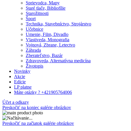
Sprievodca, Mapy
Staré tlače, Bibliofílie
Starožitnosti
Šport
Technika, Stavebníctvo, Strojárstvo
Učebnice
Umenie, Film, Divadlo
Vlastiveda, Monografia
Vojnová, Zbrane, Letectvo
Záhrada
Zberateľstvo, Bazár
Zdravoveda, Alternatívna medicína
Životopis
Novinky
Akcie
Edície
LP platne
Máte otázky ? +421905764006
Účet a odkazy
Preskočiť na koniec galérie obrázkov
Preskočiť na začiatok galérie obrázkov