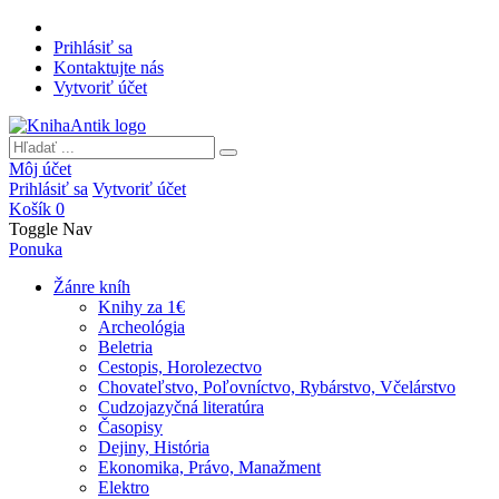
Prihlásiť sa
Kontaktujte nás
Vytvoriť účet
Môj účet
Prihlásiť sa
Vytvoriť účet
Košík
0
Toggle Nav
Ponuka
Žánre kníh
Knihy za 1€
Archeológia
Beletria
Cestopis, Horolezectvo
Chovateľstvo, Poľovníctvo, Rybárstvo, Včelárstvo
Cudzojazyčná literatúra
Časopisy
Dejiny, História
Ekonomika, Právo, Manažment
Elektro