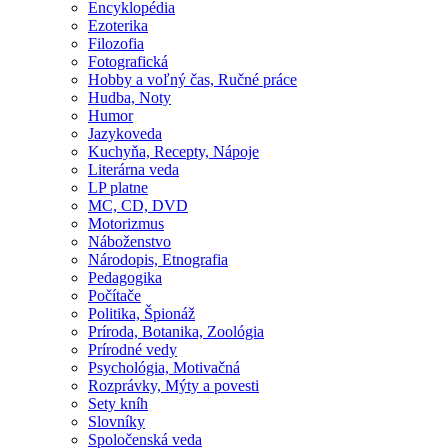
Encyklopédia
Ezoterika
Filozofia
Fotografická
Hobby a voľný čas, Ručné práce
Hudba, Noty
Humor
Jazykoveda
Kuchyňa, Recepty, Nápoje
Literárna veda
LP platne
MC, CD, DVD
Motorizmus
Náboženstvo
Národopis, Etnografia
Pedagogika
Počítače
Politika, Špionáž
Príroda, Botanika, Zoológia
Prírodné vedy
Psychológia, Motivačná
Rozprávky, Mýty a povesti
Sety kníh
Slovníky
Spoločenská veda